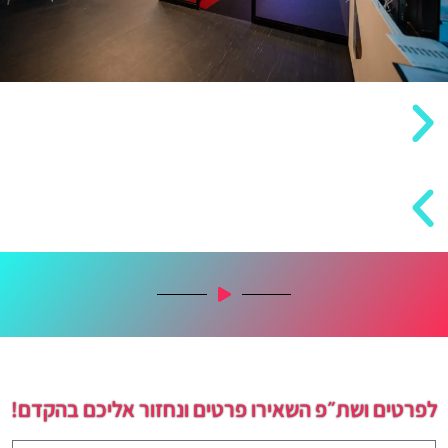
לפרטים ושת״פ השאירו פרטים ונחזור אליכם בהקדם!